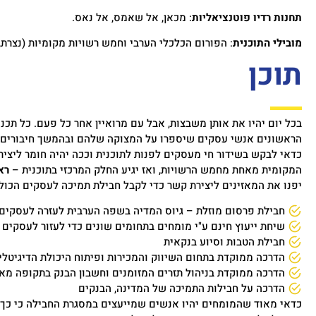
תחנות רדיו פוטנציאליות
: מכאן, אל שאמס, אל נאס.
מובילי התוכנית
: הפורום הכלכלי הערבי וחמש רשויות מקומיות (נצרת
תוכן
בכל יום יהיו את אותן משבצות, אבל עם מרואיין אחר כל פעם. כל תכ
הראשונים אנשי עסקים שיספרו על המצוקה שלהם ובהמשך חיבורים בי
כדאי לבקש בשידור חי מעסקים לפנות לתוכנית וככה יהיה חומר ליצי
המקומית מאחת מחמש הרשויות, ואז יגיע החלק המרכזי בתוכנית –
רא
יפנו את המאזינים ליצירת קשר כדי לקבל חבילת תמיכה לעסקים הכול
חבילת פרסום מוזלת – גיוס המדיה בשפה הערבית לעזרה לעסקים
שיחת ייעוץ חינם ע"י מומחים בתחומים שונים כדי לעזור לעסקים
חבילת הטבות וסיוע בנקאית
הדרכה ממוקדת בתחום השיווק והמכירות ופיתוח היכולת הדיגיטל
הדרכה ממוקדת בניהול תזרים המזומנים וחשבון הבנק בתקופה מאת
הדרכה על חבילות התמיכה של המדינה, הבנקים
כדאי מאוד שהמומחים יהיו אנשים שמייעצים במסגרת החבילה כי כך 